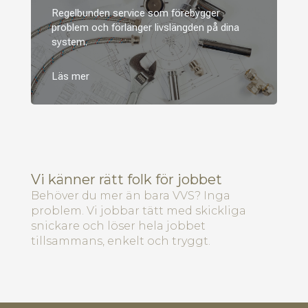
Regelbunden service som förebygger
problem och förlänger livslängden på dina
system.
Vi känner rätt folk för jobbet
Behöver du mer än bara VVS? Inga
problem. Vi jobbar tätt med skickliga
snickare och löser hela jobbet
tillsammans, enkelt och tryggt.