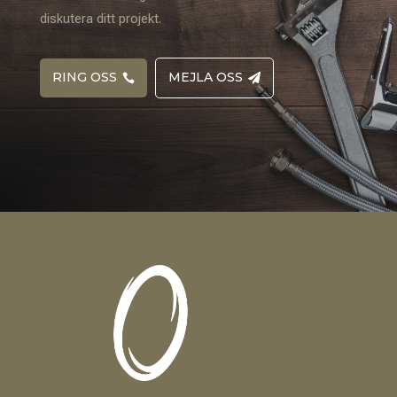
diskutera ditt projekt.
RING OSS
MEJLA OSS

