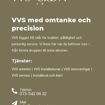
VVS med omtanke och
precision
VVS Gigget AB står för kvalitet, pålitlighet och
personlig service. Vi finns här när du behöver oss –
från första droppen till sista skruven.
Tjänster:
VVS arbeten
|
VVS installationer
|
VVS renoveringar
|
VVS service
|
Installerat och klart
Telefon

073-542 06 32
Mail
