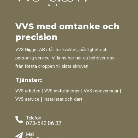
VVS med omtanke och
precision
VVS Gigget AB står för kvalitet, pålitlighet och
personlig service. Vi finns här när du behöver oss –
från första droppen till sista skruven.
Tjänster:
VVS arbeten
|
VVS installationer
|
VVS renoveringar
|
VVS service
|
Installerat och klart
Telefon

073-542 06 32
Mail
